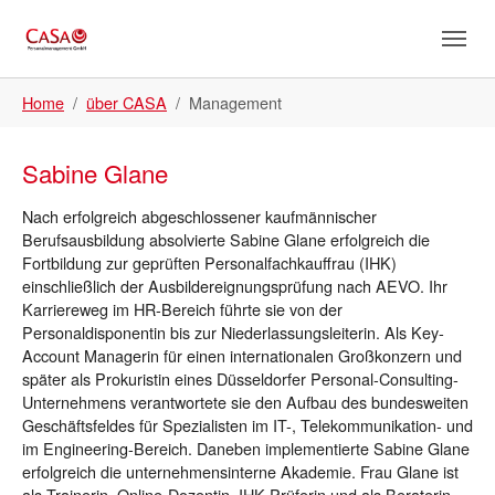
Skip to main content
Skip to page footer
You are here:
Home
über CASA
Management
Sabine Glane
Nach erfolgreich abgeschlossener kaufmännischer
Berufsausbildung absolvierte Sabine Glane erfolgreich die
Fortbildung zur geprüften Personalfachkauffrau (IHK)
einschließlich der Ausbildereignungsprüfung nach AEVO. Ihr
Karriereweg im HR-Bereich führte sie von der
Personaldisponentin bis zur Niederlassungsleiterin. Als Key-
Account Managerin für einen internationalen Großkonzern und
später als Prokuristin eines Düsseldorfer Personal-Consulting-
Unternehmens verantwortete sie den Aufbau des bundesweiten
Geschäftsfeldes für Spezialisten im IT-, Telekommunikation- und
im Engineering-Bereich. Daneben implementierte Sabine Glane
erfolgreich die unternehmensinterne Akademie. Frau Glane ist
als Trainerin, Online-Dozentin, IHK-Prüferin und als Beraterin